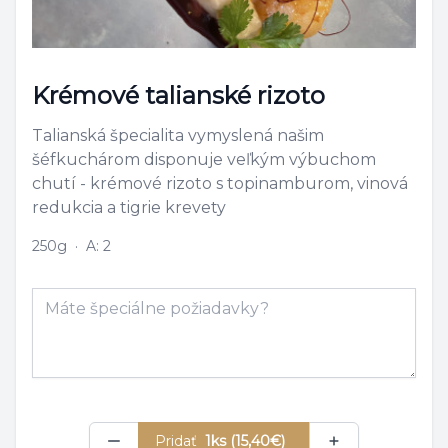
Krémové talianské rizoto
Talianská špecialita vymyslená našim
šéfkuchárom disponuje veľkým výbuchom
chutí - krémové rizoto s topinamburom, vinová
redukcia a tigrie krevety
250g
·
A: 2
Poznámka
Pridať
1ks (15,40€)