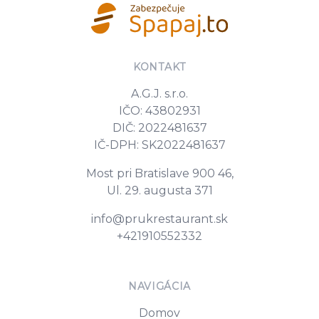
KONTAKT
A.G.J. s.r.o.
IČO: 43802931
DIČ: 2022481637
IČ-DPH: SK2022481637
Most pri Bratislave 900 46,
Ul. 29. augusta 371
E-mail
info@prukrestaurant.sk
Tel. číslo
+421910552332
NAVIGÁCIA
Domov