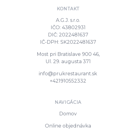
KONTAKT
A.G.J. s.r.o.
IČO: 43802931
DIČ: 2022481637
IČ-DPH: SK2022481637
Most pri Bratislave 900 46,
Ul. 29. augusta 371
E-mail
info@prukrestaurant.sk
Tel. číslo
+421910552332
NAVIGÁCIA
Domov
Online objednávka