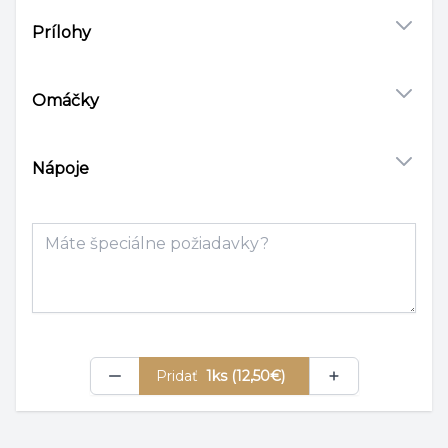
Prílohy
Omáčky
Nápoje
Poznámka
Pridať
1ks (12,50€)