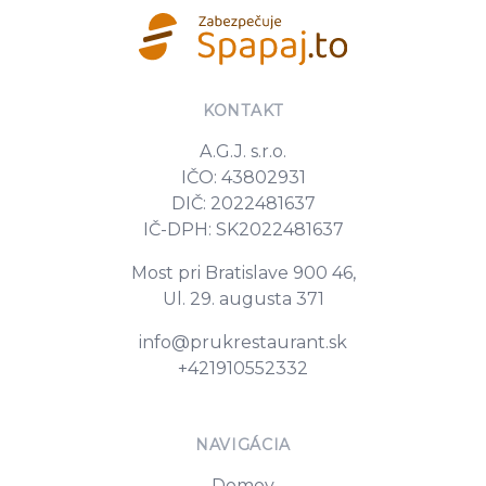
KONTAKT
A.G.J. s.r.o.
IČO: 43802931
DIČ: 2022481637
IČ-DPH: SK2022481637
Most pri Bratislave 900 46,
Ul. 29. augusta 371
E-mail
info@prukrestaurant.sk
Tel. číslo
+421910552332
NAVIGÁCIA
Domov