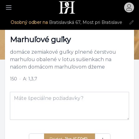
Otvori
Otvoriť menu
Osobný odber na
Bratislavská 67, Most pri Bratislave
Produkt
Marhuľové guľky
domáce zemiakové guľky plnené čerstvou
marhuľou obalené v lotus sušienkach na
našom domácom marhuľovom džeme
150
·
A: 1,3,7
Poznámka