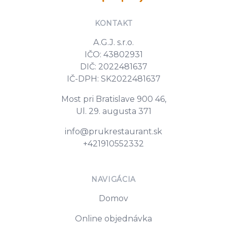
KONTAKT
A.G.J. s.r.o.
IČO: 43802931
DIČ: 2022481637
IČ-DPH: SK2022481637
Most pri Bratislave 900 46,
Ul. 29. augusta 371
E-mail
info@prukrestaurant.sk
Tel. číslo
+421910552332
NAVIGÁCIA
Domov
Online objednávka