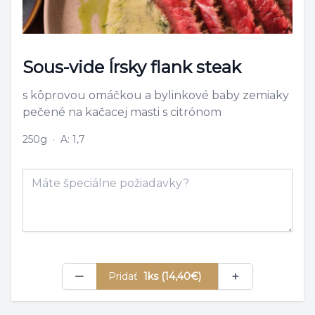
Sous-vide Írsky flank steak
s kôprovou omáčkou a bylinkové baby zemiaky
pečené na kačacej masti s citrónom
250g
·
A: 1,7
Poznámka
Pridať
1ks (14,40€)