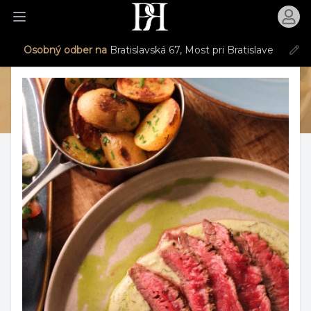
Otvori
Otvoriť menu
Osobný odber na
Bratislavská 67, Most pri Bratislave
Produkt