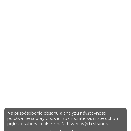
Na prispôsobenie obsahu a analýzu návštevnosti
používame súbory cookie. Rozhodnite sa, či ste ochotní
prijímať súbory cookie z našich webových stránok.