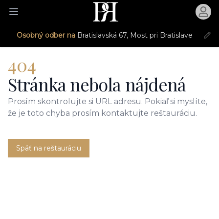
Otvori
Otvoriť menu
Osobný odber na
Bratislavská 67, Most pri Bratislave
404
Stránka nebola nájdená
Prosím skontrolujte si URL adresu. Pokiaľ si myslíte,
že je toto chyba prosím kontaktujte reštauráciu.
Späť na reštauráciu