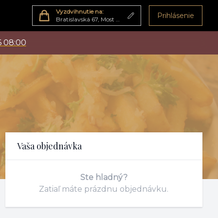
Vyzdvihnutie na:
Prihlásenie
Bratislavská 67, Most pri Bratislave
6 08:00
Košík
Vaša objednávka
Ste hladný?
Zatiaľ máte prázdnu objednávku.