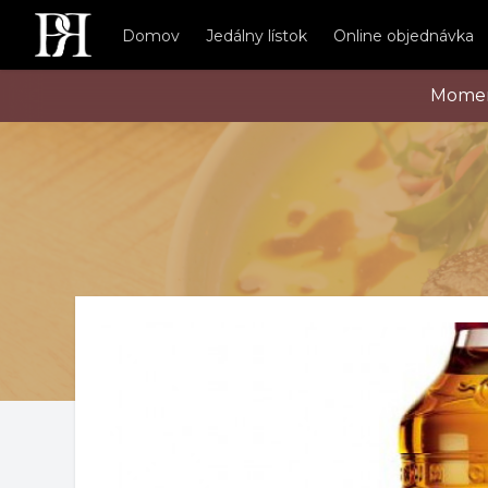
Domov
Jedálny lístok
Online objednávka
Mome
Produkt