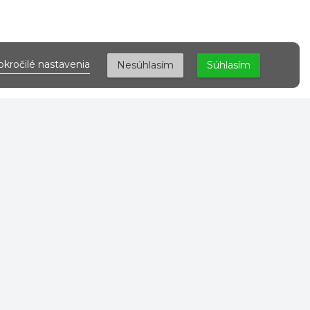
okročilé nastavenia
Nesúhlasím
Súhlasím
DOKUMENTY
Všeobecné obchodné podmienky
Podmienky ochrany osobných
údajov