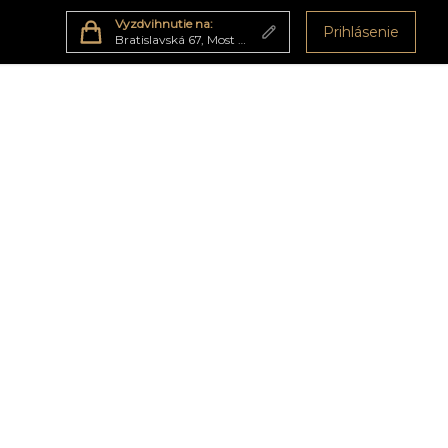
Vyzdvihnutie na:
Prihlásenie
Bratislavská 67, Most pri Bratislave