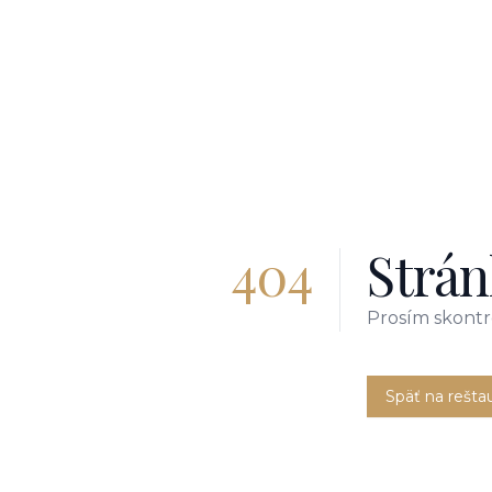
404
Strán
Prosím skontro
Späť na rešta